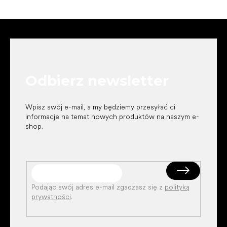
S
t
o
p
k
Odbierz newsletter
a
Wpisz swój e-mail, a my będziemy przesyłać ci
informacje na temat nowych produktów na naszym e-
shop.
Podając swój adres e-mail zgadzasz się z
polityką
prywatności
.