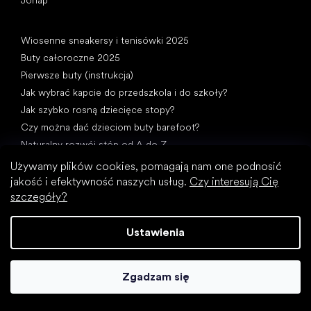
Artykuły
Wiosenne sneakersy i tenisówki 2025
Buty całoroczne 2025
Pierwsze buty (instrukcja)
Jak wybrać kapcie do przedszkola i do szkoły?
Jak szybko rosną dziecięce stopy?
Czy można dać dzieciom buty barefoot?
Naturalny rozwój stóp od A do Z
15 ciekawostek na temat stóp dzieci
Używamy plików cookies, pomagają nam one podnosić
jakość i efektywność naszych usług.
Czy interesują Cię
szczegóły?
Ustawienia
Kategorie specjalne
Zgadzam się
Wizytowe buty
Buty sportowe