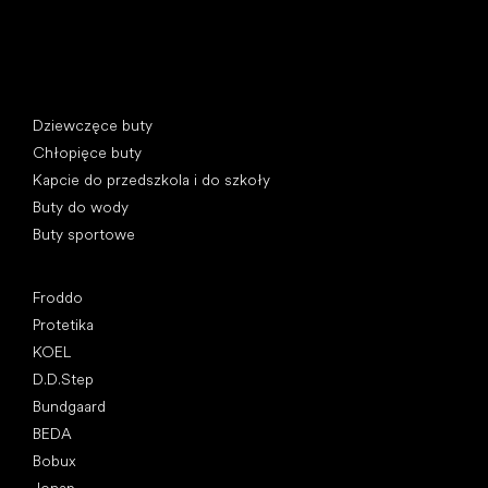
Kategorie specjalne
Dziewczęce buty
Chłopięce buty
Kapcie do przedszkola i do szkoły
Buty do wody
Buty sportowe
Popularne marki
Froddo
Protetika
KOEL
D.D.Step
Bundgaard
BEDA
Bobux
Jonap