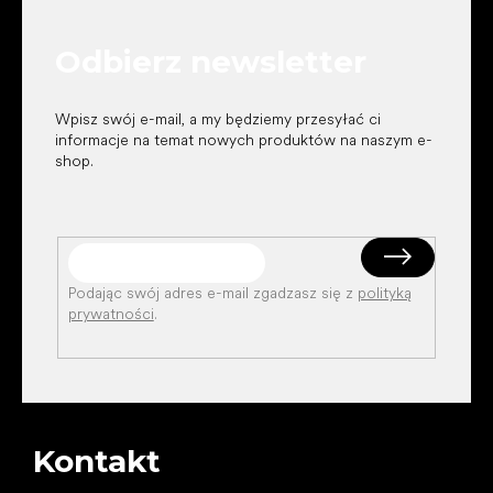
p
k
Odbierz newsletter
a
Wpisz swój e-mail, a my będziemy przesyłać ci
informacje na temat nowych produktów na naszym e-
shop.
Podając swój adres e-mail zgadzasz się z
polityką
prywatności
.
Kontakt