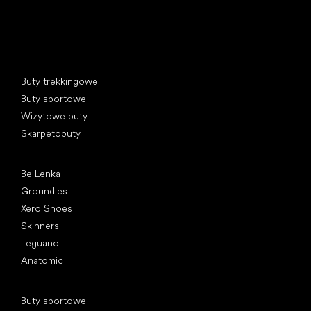
Kategorie specjalne
Buty trekkingowe
Buty sportowe
Wizytowe buty
Skarpetobuty
Popularne marki
Be Lenka
Groundies
Xero Shoes
Skinners
Leguano
Anatomic
Artykuły
Buty sportowe