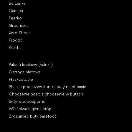
Be Lenka
Camper
Peerko
Groundies
Xero Shoes
Froddo
KOEL
Artykuły
Paluch koślawy (haluks)
Ostroga piętowa
Płaskostopie
Płaskie podeszwy kontra buty na obcasie
Chodzenie boso a chodzenie w butach
Buty wodoodporne
Właściwa higiena stóp
Zrozumieć buty barefoot