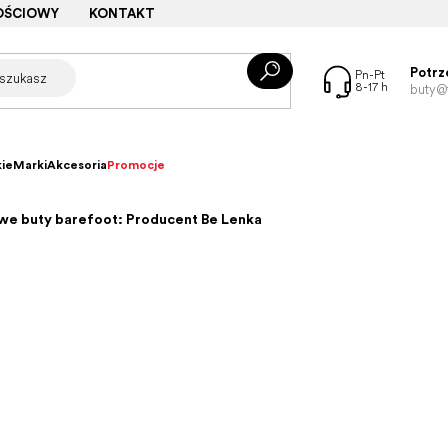
OŚCIOWY
KONTAKT
Potrz
buty@f
ie
Marki
Akcesoria
Promocje
we buty barefoot: Producent Be Lenka