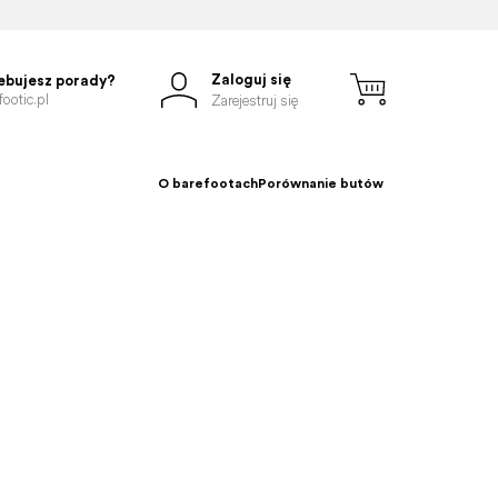
Zaloguj się
ebujesz porady?
ootic.pl
Zarejestruj się
O barefootach
Porównanie butów