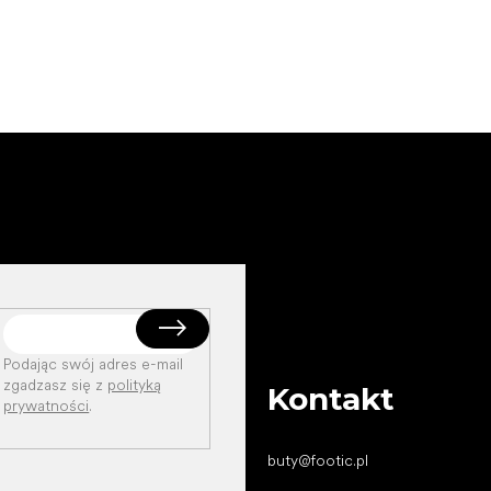
Podając swój adres e-mail
zgadzasz się z
polityką
Kontakt
prywatności
.
buty
@
footic.pl