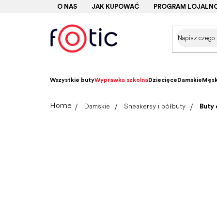
Przejść
O NAS
JAK KUPOWAĆ
PROGRAM LOJALN
do
treści
Wszystkie buty
Wyprawka szkolna
Dziecięce
Damskie
Męsk
Home
Damskie
Sneakersy i półbuty
Buty 