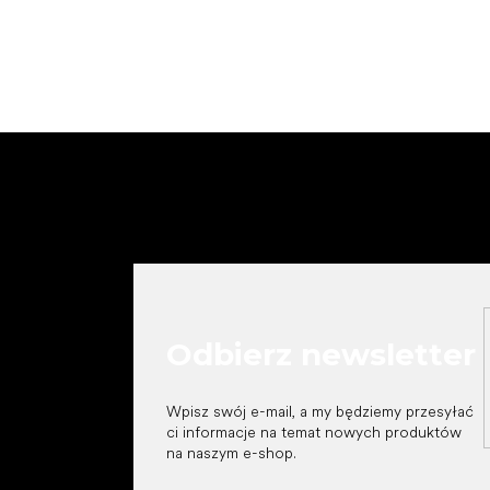
S
t
o
p
k
a
Odbierz newsletter
Wpisz swój e-mail, a my będziemy przesyłać
ci informacje na temat nowych produktów
na naszym e-shop.