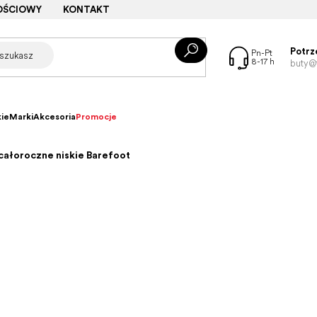
OŚCIOWY
KONTAKT
Potrz
buty@f
ie
Marki
Akcesoria
Promocje
całoroczne niskie Barefoot