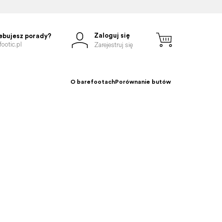
Zaloguj się
ebujesz porady?
ootic.pl
Zarejestruj się
O barefootach
Porównanie butów