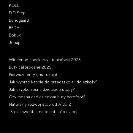
KOEL
D.D.Step
Bundgaard
BEDA
Bobux
Jonap
Artykuły
Wiosenne sneakersy i tenisówki 2025
Buty całoroczne 2025
Pierwsze buty (instrukcja)
Jak wybrać kapcie do przedszkola i do szkoły?
Jak szybko rosną dziecięce stopy?
Czy można dać dzieciom buty barefoot?
Naturalny rozwój stóp od A do Z
15 ciekawostek na temat stóp dzieci