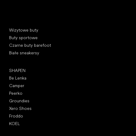
Kategorie specjalne
Wizytowe buty
Buty sportowe
Czarne buty barefoot
Białe sneakersy
Popularne marki
SHAPEN
Be Lenka
Camper
Peerko
Groundies
Xero Shoes
Froddo
KOEL
Artykuły