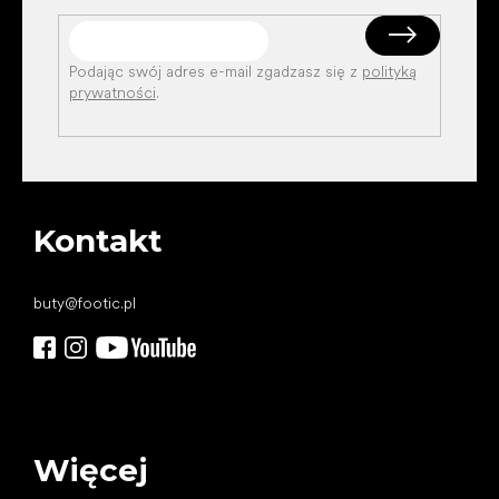
Podając swój adres e-mail zgadzasz się z
polityką
prywatności
.
Kontakt
buty
@
footic.pl
Więcej