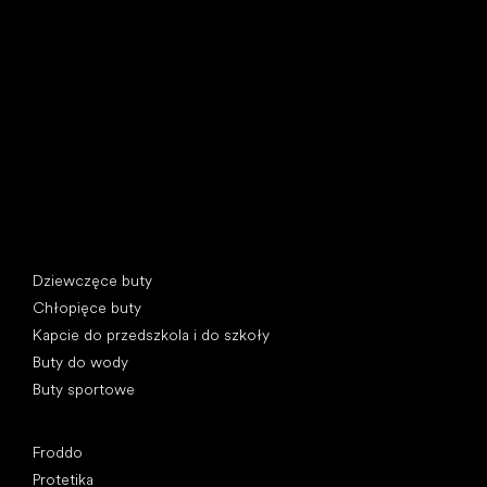
Little Shoes s.r.o.
U Vodárny 1506
397 01 Písek, Czechy
REGON: 07715773, NIP: CZ07715773
Kategorie specjalne
Dziewczęce buty
Chłopięce buty
Kapcie do przedszkola i do szkoły
Buty do wody
Buty sportowe
Popularne marki
Froddo
Protetika