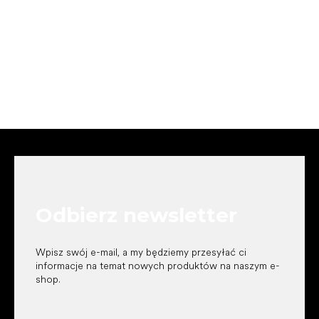
S
t
o
p
k
Odbierz newsletter
a
Wpisz swój e-mail, a my będziemy przesyłać ci
informacje na temat nowych produktów na naszym e-
shop.