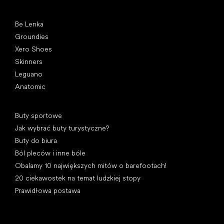
Popularne marki
Be Lenka
Groundies
Xero Shoes
Skinners
Leguano
Anatomic
Artykuły
Buty sportowe
Jak wybrać buty turystyczne?
Buty do biura
Ból pleców i inne bóle
Obalamy 10 największych mitów o barefootach!
20 ciekawostek na temat ludzkiej stopy
Prawidłowa postawa